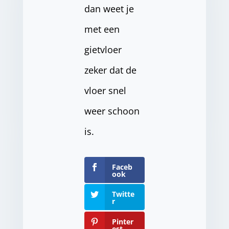
dan weet je
met een
gietvloer
zeker dat de
vloer snel
weer schoon
is.
Faceb
ook
Twitte
r
Pinter
est