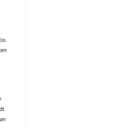
io.
ten
e
dt
van