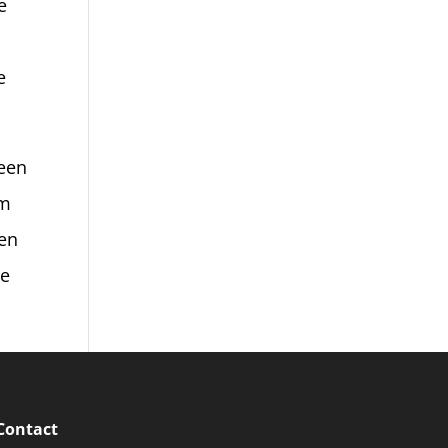
e
e
 een
om
nen
de
Contact