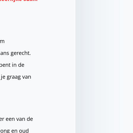
om
aans gerecht.
bent in de
 je graag van
eer een van de
jong en oud