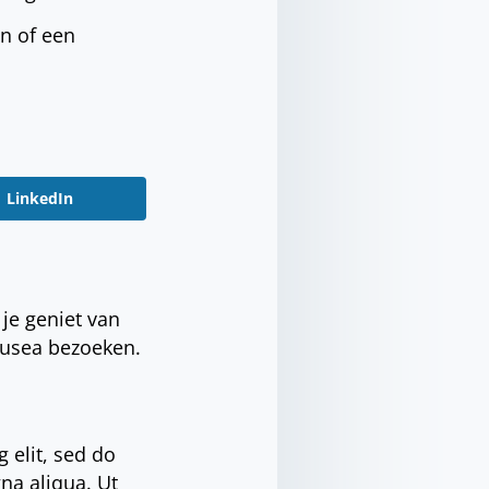
an of een
LinkedIn
je geniet van
musea bezoeken.
 elit, sed do
na aliqua. Ut