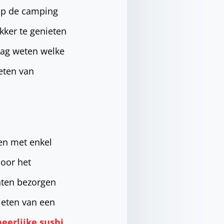
 op de camping
ekker te genieten
raag weten welke
eten van
men met enkel
door het
aten bezorgen
ieten van een
heerlijke sushi