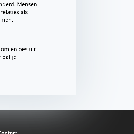
anderd. Mensen
elaties als
nemen,
 om en besluit
 dat je
Contact