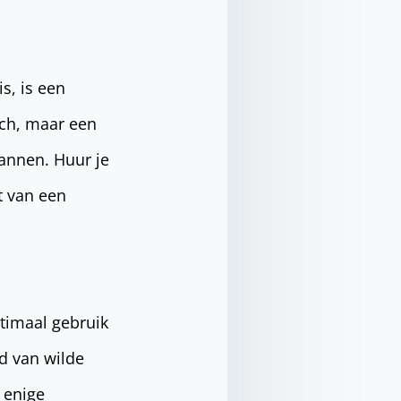
s, is een
sch, maar een
pannen. Huur je
t van een
timaal gebruik
d van wilde
 enige