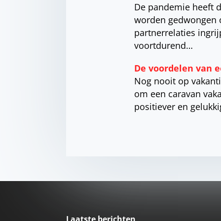
De pandemie heeft d
worden gedwongen om 
partnerrelaties ingr
voortdurend…
De voordelen van e
Nog nooit op vakant
om een caravan vakan
positiever en gelukk
Laatste berichten