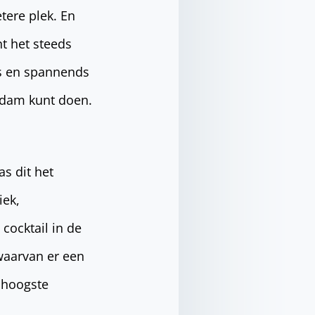
tere plek. En
nt het steeds
ws en spannends
erdam kunt doen.
as dit het
iek,
cocktail in de
waarvan er een
s hoogste