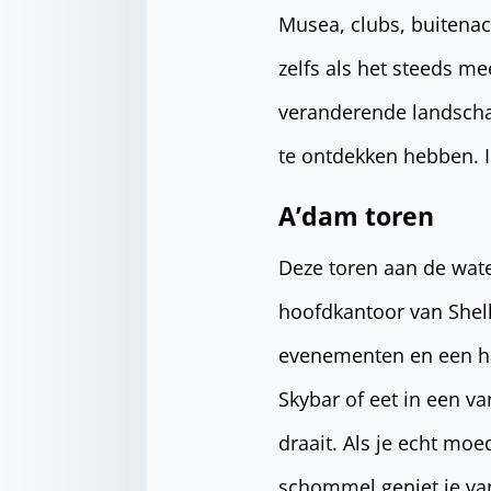
Musea, clubs, buitenact
zelfs als het steeds me
veranderende landscha
te ontdekken hebben. I
A’dam toren
Deze toren aan de wate
hoofdkantoor van Shell
evenementen en een han
Skybar of eet in een v
draait. Als je echt mo
schommel geniet je va