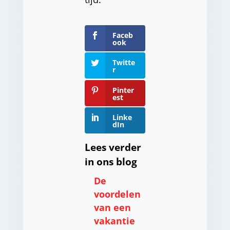
Faceb
ook
Twitte
r
Pinter
est
Linke
dIn
Lees verder
in ons blog
De
voordelen
van een
vakantie